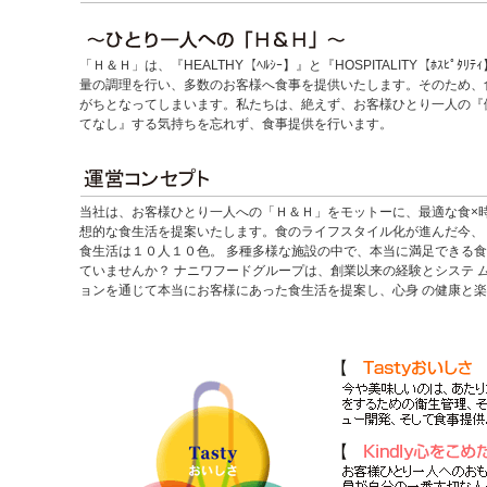
「Ｈ＆Ｈ」は、『HEALTHY【ﾍﾙｼｰ】』と『HOSPITALITY【ﾎｽﾋ
量の調理を行い、多数のお客様へ食事を提供いたします。そのため、
がちとなってしまいます。私たちは、絶えず、お客様ひとり一人の『
てなし』する気持ちを忘れず、食事提供を行います。
当社は、お客様ひとり一人への「Ｈ＆Ｈ」をモットーに、最適な食×時
想的な食生活を提案いたします。食のライフスタイル化が進んだ今、 
食生活は１０人１０色。 多種多様な施設の中で、本当に満足できる食
ていませんか？ ナニワフードグループは、創業以来の経験とシステ 
ョンを通じて本当にお客様にあった食生活を提案し、心身 の健康と