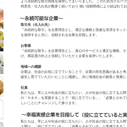
より永続的な取引関係を保持してまいりました。 このため当グループ
得意先・仕入れ先が数多く続いており 強い信頼関係により結ばれて
取引先（仕入れ先）
『永続的な取引』を企業理念とし、適正な価格と迅速な決済をモット
を保持すると共に、信頼される企業を目指します。
お客様
『永続的な取引』を企業理念とし、真心のサービスと適正な価格、そ
け、満足度の向上と信頼していただく企業を追求いたします。
地域への感謝
企業は、社会のお役に立てていることで、企業の存在意義があると考
誕生し育てていただいたことに感謝し、共に地域社会の創造と発展に
社員
私たちは、常に人や社会の役に立ちたい、人や社会の役に立てる人間
の「Ｈ＆Ｈ」を実践することで「役に立てている」、「必要とされて
しいことにチャレンジして参ります。
私たちは、常に人や社会の役に立ちたい、人や社会の役に立てる人間
人間は、「役に立てている」、「必要とされている」と実感できるこ