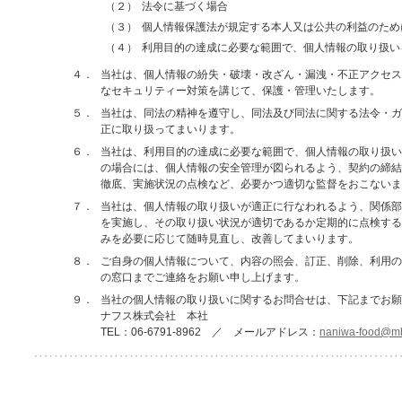
（２）
法令に基づく場合
（３）
個人情報保護法が規定する本人又は公共の利益のため
（４）
利用目的の達成に必要な範囲で、個人情報の取り扱い
４．
当社は、個人情報の紛失・破壊・改ざん・漏洩・不正アクセス
なセキュリティー対策を講じて、保護・管理いたします。
５．
当社は、同法の精神を遵守し、同法及び同法に関する法令・ガ
正に取り扱ってまいります。
６．
当社は、利用目的の達成に必要な範囲で、個人情報の取り扱い
の場合には、個人情報の安全管理が図られるよう、契約の締結
徹底、実施状況の点検など、必要かつ適切な監督をおこないま
７．
当社は、個人情報の取り扱いが適正に行なわれるよう、関係部
を実施し、その取り扱い状況が適切であるか定期的に点検する
みを必要に応じて随時見直し、改善してまいります。
８．
ご自身の個人情報について、内容の照会、訂正、削除、利用の
の窓口までご連絡をお願い申し上げます。
９．
当社の個人情報の取り扱いに関するお問合せは、下記までお願
ナフス株式会社 本社
TEL：06-6791-8962 ／ メールアドレス：
naniwa-food@mb