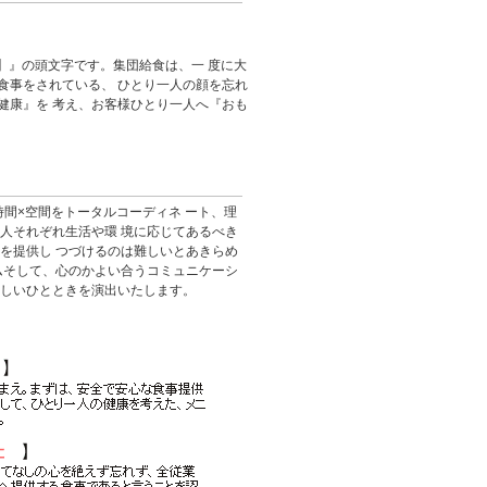
ﾟﾀﾘﾃｨ】』の頭文字です。集団給食は、一 度に大
食事をされている、 ひとり一人の顔を忘れ
健康』を 考え、お客様ひとり一人へ『おも
間×空間をトータルコーディネ ート、理
人それぞれ生活や環 境に応じてあるべき
を提供し つづけるのは難しいとあきらめ
ムそして、心のかよい合うコミュニケーシ
楽しいひとときを演出いたします。